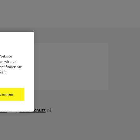
 Website
en wir nur
en“ finden Sie
keit
timmen
sum
|
Datenschutz