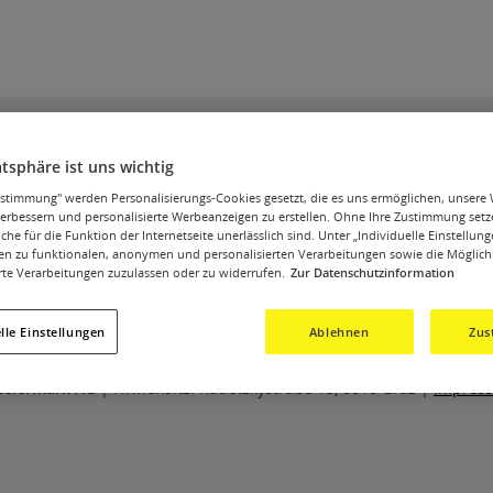
atsphäre ist uns wichtig
 beendet.
Zustimmung" werden Personalisierungs-Cookies gesetzt, die es uns ermöglichen, unsere
verbessern und personalisierte Werbeanzeigen zu erstellen. Ohne Ihre Zustimmung setz
che für die Funktion der Internetseite unerlässlich sind. Unter „Individuelle Einstellung
ie nächste Gewinnchance!
en zu funktionalen, anonymen und personalisierten Verarbeitungen sowie die Möglich
rte Verarbeitungen zuzulassen oder zu widerrufen.
Zur Datenschutzinformation
lle Einstellungen
Ablehnen
Zus
teiermark AG
| Firmensitz: Radetzkystraße 15, 8010 Graz |
Impres