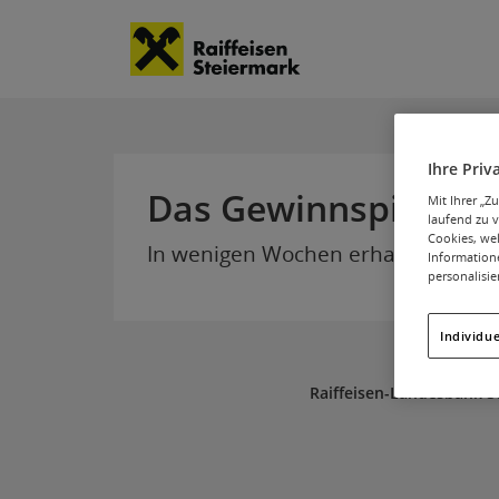
Ihre Priv
Das Gewinnspiel ist
Mit Ihrer „
laufend zu 
Cookies, wel
In wenigen Wochen erhalten Sie d
Information
personalisie
Individue
Raiffeisen-Landesbank S